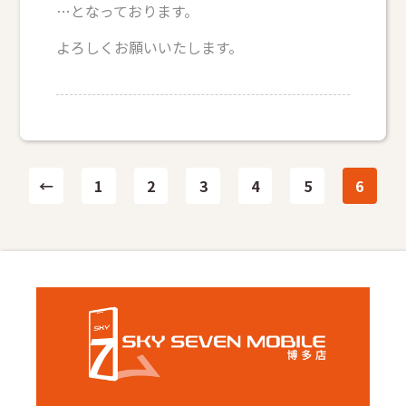
…となっております。
よろしくお願いいたします。
投
←
1
2
3
4
5
6
稿
の
ペ
ー
ジ
送
り